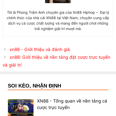
Tôi là Phùng Trâm Anh chuyên gia của Xn88 Hiphop – Đại lý
chính thức của nhà cái XN88 tại Việt Nam, chuyên cung cấp
dịch vụ cá cược chất lượng và mang đến người chơi những
trải nghiệm giải trí mượt mà.
xn88 - Giới thiệu và đánh giá
xn88: Giới thiệu về nền tảng đặt cược trực tuyến
và giải trí
SOI KÈO, NHẬN ĐỊNH
XN88 - Tổng quan về nền tảng cá
cược trực tuyến