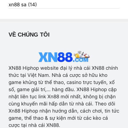
xn88 sa (14)
VỀ CHÚNG TÔI
XN88 Hiphop website đại lý nhà cái XN88 chính
thức tại Việt Nam. Nhà cá cược sở hữu kho
game khủng từ thể thao, casino trực tuyến, xổ
số, game giải trí,… hàng đầu. XN88 Hiphop cập
nhật liên tục link Xn88 mới nhất, không bị chặn
cùng khuyến mãi hấp dẫn từ nhà cái. Theo dõi
Xn88 Hiphop nhận hướng dẫn, cách chơi, tin tức
game, thể thao & sự kiện mới từ các kèo cá
cược tại nhà cái XN88.