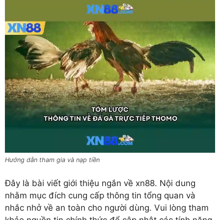
Hướng dẫn tham gia và nạp tiền
Đây là bài viết giới thiệu ngắn về xn88. Nội dung
nhằm mục đích cung cấp thông tin tổng quan và
nhắc nhở về an toàn cho người dùng. Vui lòng tham
khảo nguồn tin chính thức để cập nhật các tính năng