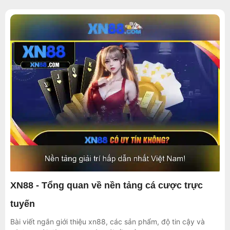
XN88 - Tổng quan về nền tảng cá cược trực
tuyến
Bài viết ngắn giới thiệu xn88, các sản phẩm, độ tin cậy và