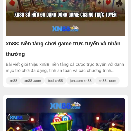
xn88: Nền tảng chơi game trực tuyến và nhận
thưởng
Bài viết giới thiệu xn88, nền tảng cá cược trực tuyến với danh
mục trò chơi đa dạng, tính an toàn và các chương trình
khuyến mãi hấp dẫn.
xn88
xn88 .com
tool xn88
jpn.com xn88
xn88 . com