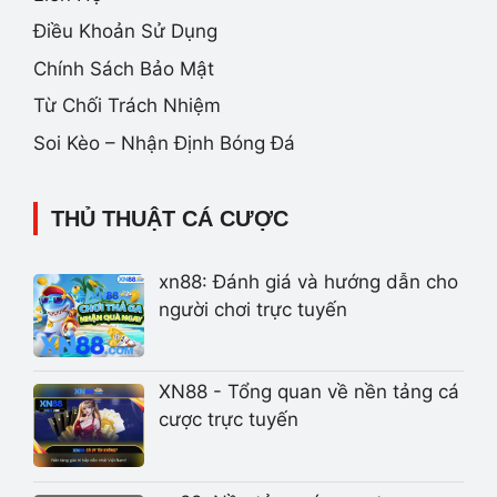
Điều Khoản Sử Dụng
Chính Sách Bảo Mật
Từ Chối Trách Nhiệm
Soi Kèo – Nhận Định Bóng Đá
THỦ THUẬT CÁ CƯỢC
xn88: Đánh giá và hướng dẫn cho
người chơi trực tuyến
XN88 - Tổng quan về nền tảng cá
cược trực tuyến