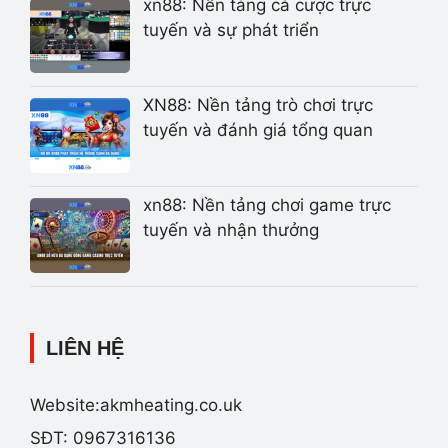
xn88: Nền tảng cá cược trực
tuyến và sự phát triển
XN88: Nền tảng trò chơi trực
tuyến và đánh giá tổng quan
xn88: Nền tảng chơi game trực
tuyến và nhận thưởng
LIÊN HỆ
Website:akmheating.co.uk
SĐT: 0967316136