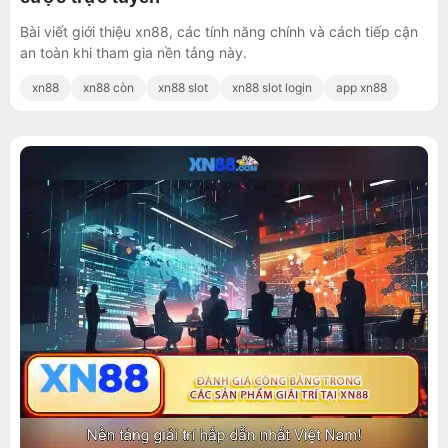
Bài viết giới thiệu xn88, các tính năng chính và cách tiếp cận
an toàn khi tham gia nền tảng này.
xn88
xn88 còn
xn88 slot
xn88 slot login
app xn88