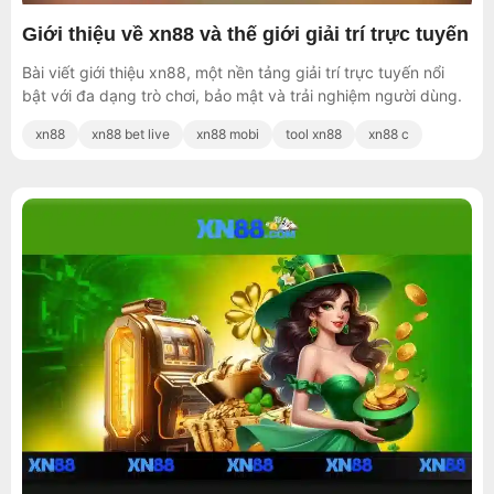
Giới thiệu về xn88 và thế giới giải trí trực tuyến
Bài viết giới thiệu xn88, một nền tảng giải trí trực tuyến nổi
bật với đa dạng trò chơi, bảo mật và trải nghiệm người dùng.
xn88
xn88 bet live
xn88 mobi
tool xn88
xn88 c