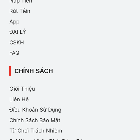
Nạp Tiền
Rút Tiền
App
ĐẠI LÝ
CSKH
FAQ
CHÍNH SÁCH
Giới Thiệu
Liên Hệ
Điều Khoản Sử Dụng
Chính Sách Bảo Mật
Từ Chối Trách Nhiệm