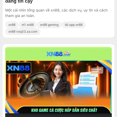
đáng tin cậy
Một cái nhìn tổng quan về xn88, các dịch vụ, uy tín và cách
tham gia an toàn.
xn88
m1 xn88
xn88 gaming
tải app xn88
xn88 voq33.za.com