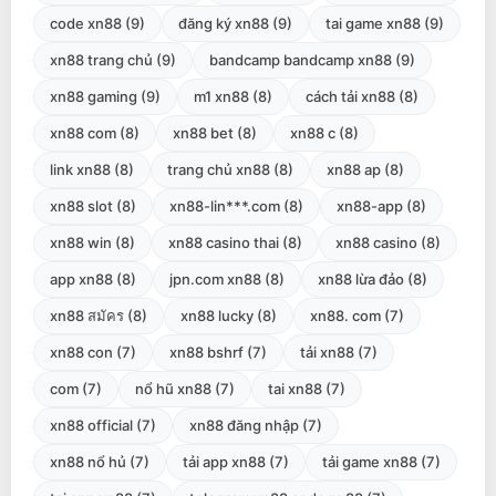
code xn88 (9)
đăng ký xn88 (9)
tai game xn88 (9)
xn88 trang chủ (9)
bandcamp bandcamp xn88 (9)
xn88 gaming (9)
m1 xn88 (8)
cách tải xn88 (8)
xn88 com (8)
xn88 bet (8)
xn88 c (8)
link xn88 (8)
trang chủ xn88 (8)
xn88 ap (8)
xn88 slot (8)
xn88-lin***.com (8)
xn88-app (8)
xn88 win (8)
xn88 casino thai (8)
xn88 casino (8)
app xn88 (8)
jpn.com xn88 (8)
xn88 lừa đảo (8)
xn88 สมัคร (8)
xn88 lucky (8)
xn88. com (7)
xn88 con (7)
xn88 bshrf (7)
tải xn88 (7)
com (7)
nổ hũ xn88 (7)
tai xn88 (7)
xn88 official (7)
xn88 đăng nhập (7)
xn88 nổ hủ (7)
tải app xn88 (7)
tải game xn88 (7)