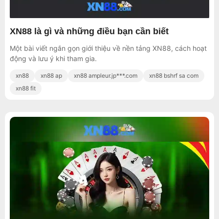
XN88 là gì và những điều bạn cần biết
Một bài viết ngắn gọn giới thiệu về nền tảng XN88, cách hoạt
động và lưu ý khi tham gia.
xn88
xn88 ap
xn88 ampleur.jp***.com
xn88 bshrf sa com
xn88 fit