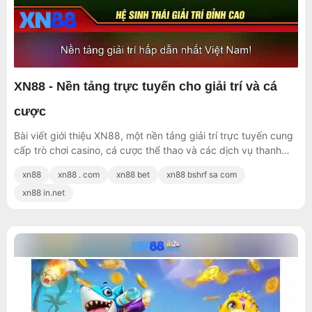
XN88 - Nền tảng trực tuyến cho giải trí và cá
cược
Bài viết giới thiệu XN88, một nền tảng giải trí trực tuyến cung
cấp trò chơi casino, cá cược thể thao và các dịch vụ thanh
toán an toàn.
xn88
xn88 . com
xn88 bet
xn88 bshrf sa com
xn88 in.net