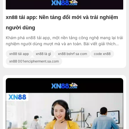
xn88 tải app: Nền tảng đổi mới và trải nghiệm
người dùng
Khám phá xn88 tải app, một nền tảng công nghệ mang lại trải
nghiệm người dùng mượt mà và an toàn. Bài viết giải thích
xn88 là gì, hành trình thương hiệu và cách các yếu tố như
xn88 tải app
xn88 là gì
xn88 bshrf sa com
code xn88
xn88 bshrf sa com,[...]
xn88 001encipherment.sa.com