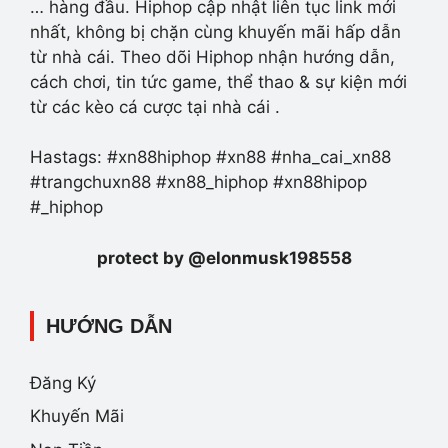
… hàng đầu. Hiphop cập nhật liên tục link mới
nhất, không bị chặn cùng khuyến mãi hấp dẫn
từ nhà cái. Theo dõi Hiphop nhận hướng dẫn,
cách chơi, tin tức game, thể thao & sự kiện mới
từ các kèo cá cược tại nhà cái .
Hastags: #xn88hiphop #xn88 #nha_cai_xn88
#trangchuxn88 #xn88_hiphop #xn88hipop
#_hiphop
protect by @elonmusk198558
HƯỚNG DẪN
Đăng Ký
Khuyến Mãi