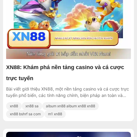
XN88: Khám phá nền tảng casino và cá cược
trực tuyến
Bài viết giới thiệu XN88, một nền tảng casino và cá cược trực
tuyến phổ biến, các tính năng chính, biện pháp an toàn và
mẹo tham gia.
xn88
xn88 sa
album xn88 album xn88 xn88
xn88 bshrf sa com
m1 xn88