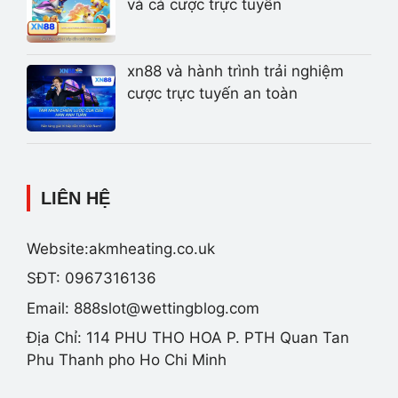
và cá cược trực tuyến
xn88 và hành trình trải nghiệm
cược trực tuyến an toàn
LIÊN HỆ
Website:akmheating.co.uk
SĐT: 0967316136
Email:
888slot@wettingblog.com
Địa Chỉ: 114 PHU THO HOA P. PTH Quan Tan
Phu Thanh pho Ho Chi Minh