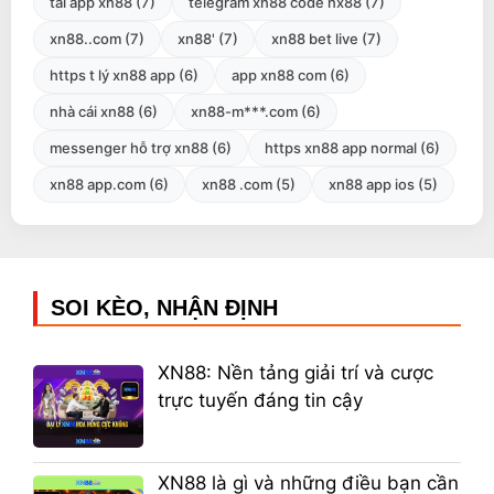
tai app xn88 (7)
telegram xn88 code nx88 (7)
xn88..com (7)
xn88' (7)
xn88 bet live (7)
https t lý xn88 app (6)
app xn88 com (6)
nhà cái xn88 (6)
xn88-m***.com (6)
messenger hỗ trợ xn88 (6)
https xn88 app normal (6)
xn88 app.com (6)
xn88 .com (5)
xn88 app ios (5)
SOI KÈO, NHẬN ĐỊNH
XN88: Nền tảng giải trí và cược
trực tuyến đáng tin cậy
XN88 là gì và những điều bạn cần