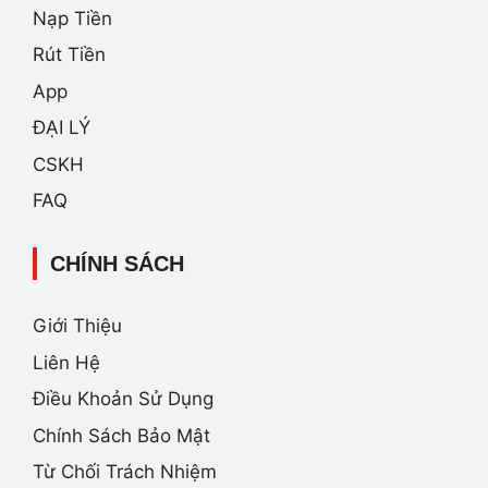
Nạp Tiền
Rút Tiền
App
ĐẠI LÝ
CSKH
FAQ
CHÍNH SÁCH
Giới Thiệu
Liên Hệ
Điều Khoản Sử Dụng
Chính Sách Bảo Mật
Từ Chối Trách Nhiệm