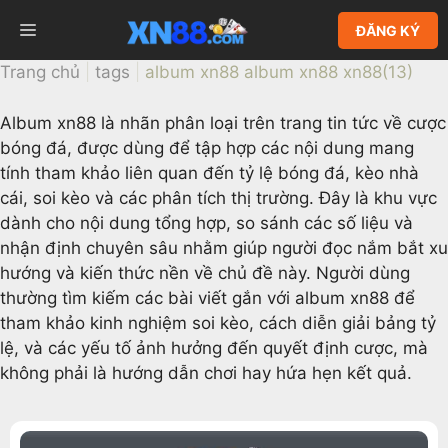
Chuyển
MENU
ĐĂNG KÝ
đến
nội
Trang chủ
|
tags
|
album xn88 album xn88 xn88(13)
dung
Album xn88 là nhãn phân loại trên trang tin tức về cược
bóng đá, được dùng để tập hợp các nội dung mang
tính tham khảo liên quan đến tỷ lệ bóng đá, kèo nhà
cái, soi kèo và các phân tích thị trường. Đây là khu vực
dành cho nội dung tổng hợp, so sánh các số liệu và
nhận định chuyên sâu nhằm giúp người đọc nắm bắt xu
hướng và kiến thức nền về chủ đề này. Người dùng
thường tìm kiếm các bài viết gắn với album xn88 để
tham khảo kinh nghiệm soi kèo, cách diễn giải bảng tỷ
lệ, và các yếu tố ảnh hưởng đến quyết định cược, mà
không phải là hướng dẫn chơi hay hứa hẹn kết quả.