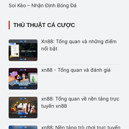
Soi Kèo – Nhận Định Bóng Đá
THỦ THUẬT CÁ CƯỢC
Xn88: Tổng quan và những điểm
nổi bật
xn88 - Tổng quan và đánh giá
xn88: Tổng quan về nền tảng trực
tuyến xn88
xn88: Nền tảng trò chơi trực tuyến