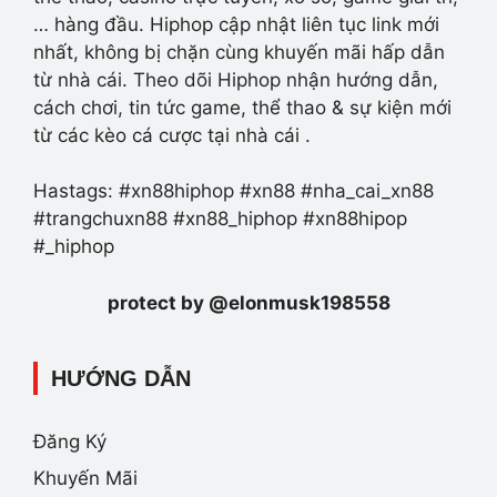
… hàng đầu. Hiphop cập nhật liên tục link mới
nhất, không bị chặn cùng khuyến mãi hấp dẫn
từ nhà cái. Theo dõi Hiphop nhận hướng dẫn,
cách chơi, tin tức game, thể thao & sự kiện mới
từ các kèo cá cược tại nhà cái .
Hastags: #xn88hiphop #xn88 #nha_cai_xn88
#trangchuxn88 #xn88_hiphop #xn88hipop
#_hiphop
protect by @elonmusk198558
HƯỚNG DẪN
Đăng Ký
Khuyến Mãi