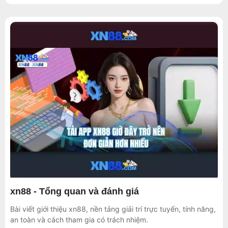
xn88 - Tổng quan và đánh giá
Bài viết giới thiệu xn88, nền tảng giải trí trực tuyến, tính năng,
an toàn và cách tham gia có trách nhiệm.