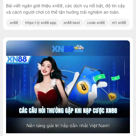
Bài viết ngắn giới thiệu xn88, các dịch vụ nổi bật, độ tin cậy
và cách người chơi có thể tận hưởng trải nghiệm an toàn.
xn88
https t lý xn88 app
xn88 best
code xn88
m1 xn88