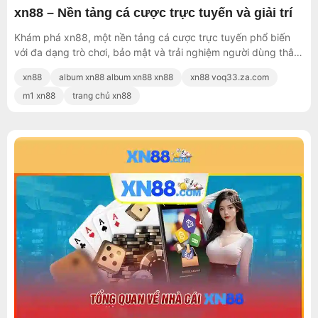
xn88 – Nền tảng cá cược trực tuyến và giải trí
Khám phá xn88, một nền tảng cá cược trực tuyến phổ biến
với đa dạng trò chơi, bảo mật và trải nghiệm người dùng thân
thiện.
xn88
album xn88 album xn88 xn88
xn88 voq33.za.com
m1 xn88
trang chủ xn88