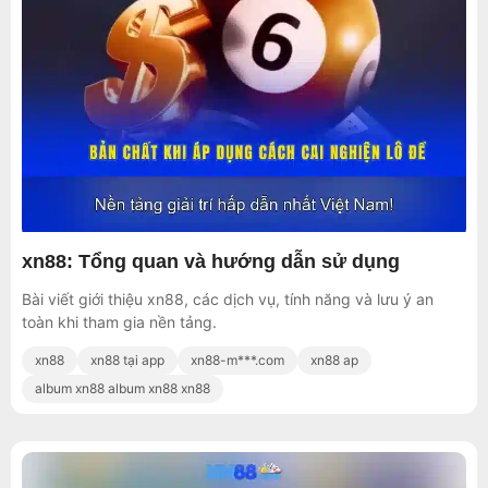
xn88: Tổng quan và hướng dẫn sử dụng
Bài viết giới thiệu xn88, các dịch vụ, tính năng và lưu ý an
toàn khi tham gia nền tảng.
xn88
xn88 tại app
xn88-m***.com
xn88 ap
album xn88 album xn88 xn88