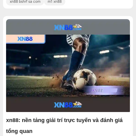
xn88 bshrf sa com
m1 xn88
xn88: nền tảng giải trí trực tuyến và đánh giá
tổng quan