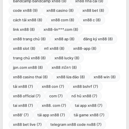
bandcamp bandcamp xn88 (9)
xn88 nhà cái (9)
code xn88 (9)
xn88 casino (8)
xn88 bet (8)
cách tải xn88 (8)
xn88 com (8)
xn88 c (8)
link xn88 (8)
xn88-lin***.com (8)
xn88 trang chủ (8)
xn88 ap (8)
đăng ký xn88 (8)
xn88 slot (8)
m1 xn88 (8)
xn88-app (8)
trang chủ xn88 (8)
xn88 lucky (8)
jpn.com xn88 (8)
xn88 สมัคร (8)
xn88 casino thai (8)
xn88 lừa đảo (8)
xn88 win (8)
tải xn88 (7)
xn88 con (7)
xn88 bshrf (7)
xn88 official (7)
com (7)
nổ hũ xn88 (7)
tai xn88 (7)
xn88. com (7)
tai app xn88 (7)
xn88' (7)
tải app xn88 (7)
tải game xn88 (7)
xn88 bet live (7)
telegram xn88 code nx88 (7)