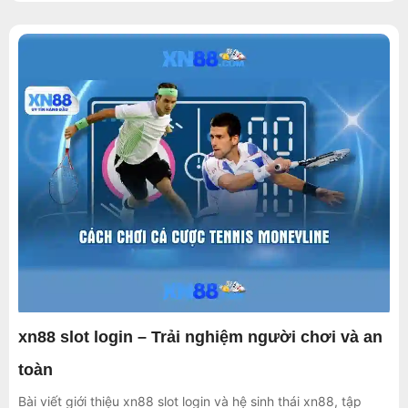
xn88 slot login – Trải nghiệm người chơi và an
toàn
Bài viết giới thiệu xn88 slot login và hệ sinh thái xn88, tập