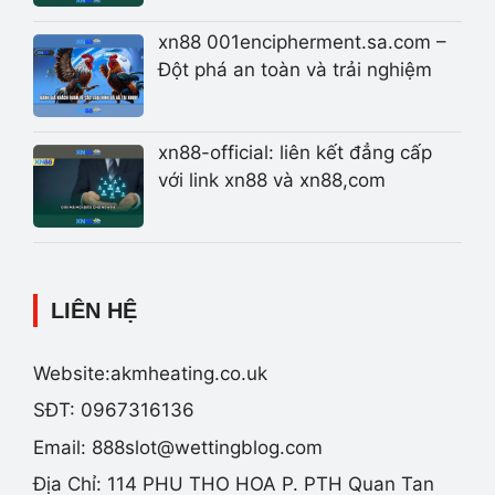
xn88 001encipherment.sa.com –
Đột phá an toàn và trải nghiệm
xn88-official: liên kết đẳng cấp
với link xn88 và xn88,com
LIÊN HỆ
Website:akmheating.co.uk
SĐT: 0967316136
Email:
888slot@wettingblog.com
Địa Chỉ: 114 PHU THO HOA P. PTH Quan Tan