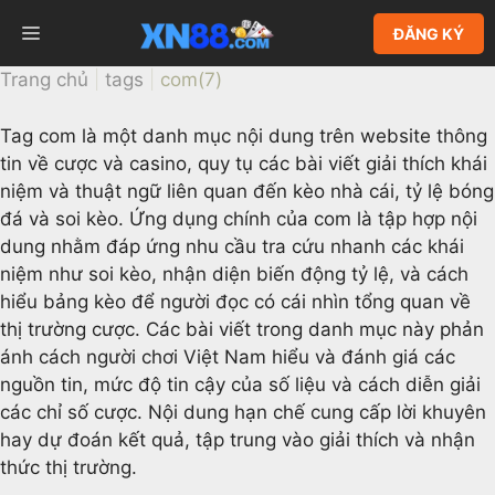
Chuyển
MENU
ĐĂNG KÝ
đến
nội
Trang chủ
|
tags
|
com(7)
dung
Tag com là một danh mục nội dung trên website thông
tin về cược và casino, quy tụ các bài viết giải thích khái
niệm và thuật ngữ liên quan đến kèo nhà cái, tỷ lệ bóng
đá và soi kèo. Ứng dụng chính của com là tập hợp nội
dung nhằm đáp ứng nhu cầu tra cứu nhanh các khái
niệm như soi kèo, nhận diện biến động tỷ lệ, và cách
hiểu bảng kèo để người đọc có cái nhìn tổng quan về
thị trường cược. Các bài viết trong danh mục này phản
ánh cách người chơi Việt Nam hiểu và đánh giá các
nguồn tin, mức độ tin cậy của số liệu và cách diễn giải
các chỉ số cược. Nội dung hạn chế cung cấp lời khuyên
hay dự đoán kết quả, tập trung vào giải thích và nhận
thức thị trường.