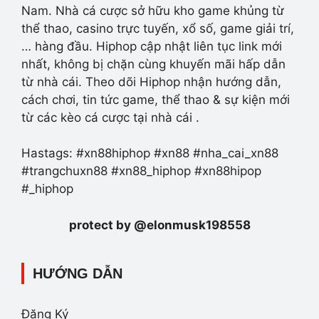
Nam. Nhà cá cược sở hữu kho game khủng từ
thể thao, casino trực tuyến, xổ số, game giải trí,
… hàng đầu. Hiphop cập nhật liên tục link mới
nhất, không bị chặn cùng khuyến mãi hấp dẫn
từ nhà cái. Theo dõi Hiphop nhận hướng dẫn,
cách chơi, tin tức game, thể thao & sự kiện mới
từ các kèo cá cược tại nhà cái .
Hastags: #xn88hiphop #xn88 #nha_cai_xn88
#trangchuxn88 #xn88_hiphop #xn88hipop
#_hiphop
protect by @elonmusk198558
HƯỚNG DẪN
Đăng Ký