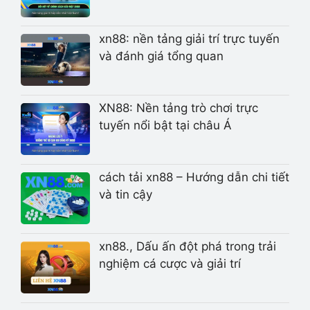
xn88: nền tảng giải trí trực tuyến
và đánh giá tổng quan
XN88: Nền tảng trò chơi trực
tuyến nổi bật tại châu Á
cách tải xn88 – Hướng dẫn chi tiết
và tin cậy
xn88., Dấu ấn đột phá trong trải
nghiệm cá cược và giải trí