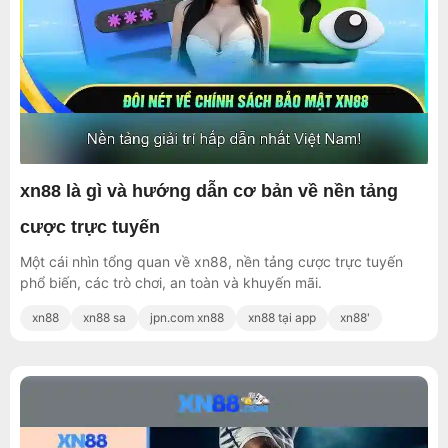
xn88 là gì và hướng dẫn cơ bản về nền tảng
cược trực tuyến
Một cái nhìn tổng quan về xn88, nền tảng cược trực tuyến
phổ biến, các trò chơi, an toàn và khuyến mãi.
xn88
xn88 sa
jpn.com xn88
xn88 tại app
xn88'