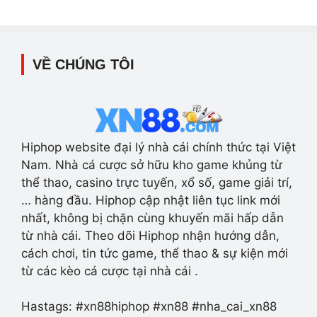
VỀ CHÚNG TÔI
Hiphop website đại lý nhà cái chính thức tại Việt
Nam. Nhà cá cược sở hữu kho game khủng từ
thể thao, casino trực tuyến, xổ số, game giải trí,
… hàng đầu. Hiphop cập nhật liên tục link mới
nhất, không bị chặn cùng khuyến mãi hấp dẫn
từ nhà cái. Theo dõi Hiphop nhận hướng dẫn,
cách chơi, tin tức game, thể thao & sự kiện mới
từ các kèo cá cược tại nhà cái .
Hastags: #xn88hiphop #xn88 #nha_cai_xn88