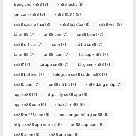
trang chủ xn88 (8)
xn88 lucky (8)
jpn.com xn88 (8)
xn88 สมัคร (8)
xn88 casino thai (8)
xn88 lừa đảo (8)
xn88 win (8)
tải xn88 (7)
xn88 con (7)
xn88 bshrf (7)
xn88 official (7)
com (7)
nổ hũ xn88 (7)
tai xn88 (7)
xn88. com (7)
tai app xn88 (7)
xn88' (7)
tải app xn88 (7)
tải game xn88 (7)
xn88 bet live (7)
telegram xn88 code nx88 (7)
xn88..com (7)
xn88 nổ hủ (7)
xn88 đăng nhập (7)
app xn88 (7)
https t lý xn88 app (6)
app xn88 com (6)
nhà cái xn88 (6)
xn88-m***.com (6)
messenger hỗ trợ xn88 (6)
https xn88 app normal (6)
xn88 app.com (6)
xn88 .com (5)
xn88 app ios (5)