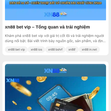
xn88 bet vip – Tổng quan và trải nghiệm
Khám phá xn88 bet vip với giá trị cốt lõi và trải nghiệm người
dùng nổi bật. Bài viết trình bày nguồn gốc, sản phẩm, và định
hướng phát triển của xn88 ios, xn88 bshrf cùng các nền tảng
xn88 bet vip
xn88 ios
xn88 bshrf
xn88'
xn88 in.net
liên kết[...]