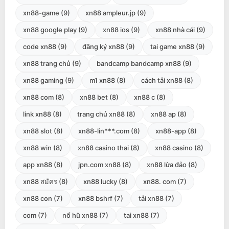
xn88-game (9)
xn88 ampleur.jp (9)
xn88 google play (9)
xn88 ios (9)
xn88 nhà cái (9)
code xn88 (9)
đăng ký xn88 (9)
tai game xn88 (9)
xn88 trang chủ (9)
bandcamp bandcamp xn88 (9)
xn88 gaming (9)
m1 xn88 (8)
cách tải xn88 (8)
xn88 com (8)
xn88 bet (8)
xn88 c (8)
link xn88 (8)
trang chủ xn88 (8)
xn88 ap (8)
xn88 slot (8)
xn88-lin***.com (8)
xn88-app (8)
xn88 win (8)
xn88 casino thai (8)
xn88 casino (8)
app xn88 (8)
jpn.com xn88 (8)
xn88 lừa đảo (8)
xn88 สมัคร (8)
xn88 lucky (8)
xn88. com (7)
xn88 con (7)
xn88 bshrf (7)
tải xn88 (7)
com (7)
nổ hũ xn88 (7)
tai xn88 (7)