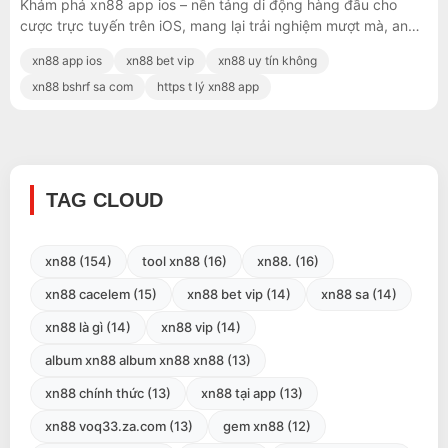
Khám phá xn88 app ios – nền tảng di động hàng đầu cho
cược trực tuyến trên iOS, mang lại trải nghiệm mượt mà, an
toàn và đáng tin cậy. Bài viết giới thiệu nguồn gốc, sứ mệnh
xn88 app ios
xn88 bet vip
xn88 uy tín không
và các sản phẩm cốt[...]
xn88 bshrf sa com
https t lý xn88 app
TAG CLOUD
xn88 (154)
tool xn88 (16)
xn88. (16)
xn88 cacelem (15)
xn88 bet vip (14)
xn88 sa (14)
xn88 là gì (14)
xn88 vip (14)
album xn88 album xn88 xn88 (13)
xn88 chính thức (13)
xn88 tại app (13)
xn88 voq33.za.com (13)
gem xn88 (12)