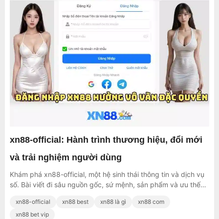
xn88-official: Hành trình thương hiệu, đổi mới
và trải nghiệm người dùng
Khám phá xn88-official, một hệ sinh thái thông tin và dịch vụ
số. Bài viết đi sâu nguồn gốc, sứ mệnh, sản phẩm và ưu thế
của xn88-official, đồng thời giải thích vai trò của xn88 best và
xn88-official
xn88 best
xn88 là gì
xn88 com
xn88 com.[...]
xn88 bet vip