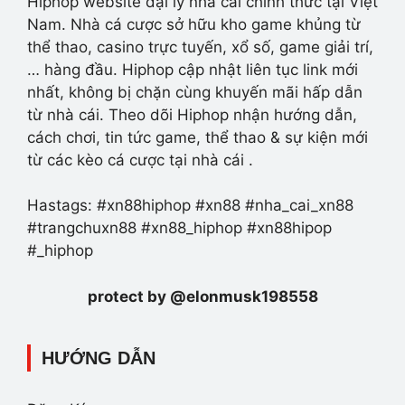
Hiphop website đại lý nhà cái chính thức tại Việt
Nam. Nhà cá cược sở hữu kho game khủng từ
thể thao, casino trực tuyến, xổ số, game giải trí,
… hàng đầu. Hiphop cập nhật liên tục link mới
nhất, không bị chặn cùng khuyến mãi hấp dẫn
từ nhà cái. Theo dõi Hiphop nhận hướng dẫn,
cách chơi, tin tức game, thể thao & sự kiện mới
từ các kèo cá cược tại nhà cái .
Hastags: #xn88hiphop #xn88 #nha_cai_xn88
#trangchuxn88 #xn88_hiphop #xn88hipop
#_hiphop
protect by @elonmusk198558
HƯỚNG DẪN