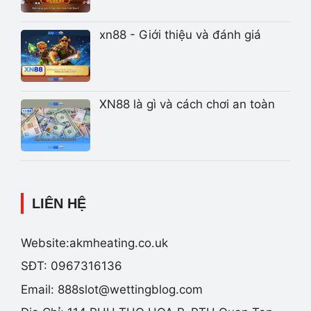
xn88 - Giới thiệu và đánh giá
XN88 là gì và cách chơi an toàn
LIÊN HỆ
Website:akmheating.co.uk
SĐT: 0967316136
Email:
888slot@wettingblog.com