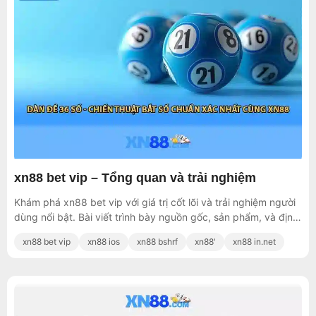
xn88 bet vip – Tổng quan và trải nghiệm
Khám phá xn88 bet vip với giá trị cốt lõi và trải nghiệm người
dùng nổi bật. Bài viết trình bày nguồn gốc, sản phẩm, và định
hướng phát triển của xn88 ios, xn88 bshrf cùng các nền tảng
xn88 bet vip
xn88 ios
xn88 bshrf
xn88'
xn88 in.net
liên kết[...]