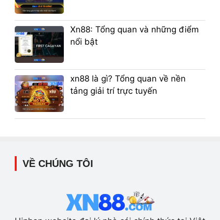
Xn88: Tổng quan và những điểm
nổi bật
xn88 là gì? Tổng quan về nền
tảng giải trí trực tuyến
VỀ CHÚNG TÔI