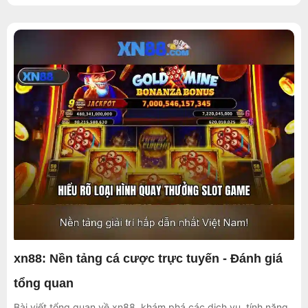
xn88: Nền tảng cá cược trực tuyến - Đánh giá
tổng quan
Bài viết tổng quan về xn88, khám phá các dịch vụ, tính năng