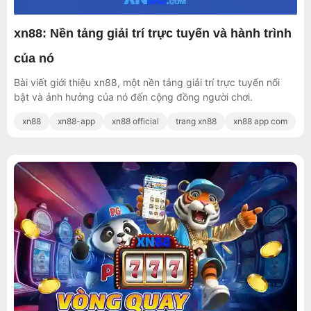
xn88: Nền tảng giải trí trực tuyến và hành trình
của nó
Bài viết giới thiệu xn88, một nền tảng giải trí trực tuyến nổi
bật và ảnh hưởng của nó đến cộng đồng người chơi.
xn88
xn88-app
xn88 official
trang xn88
xn88 app com