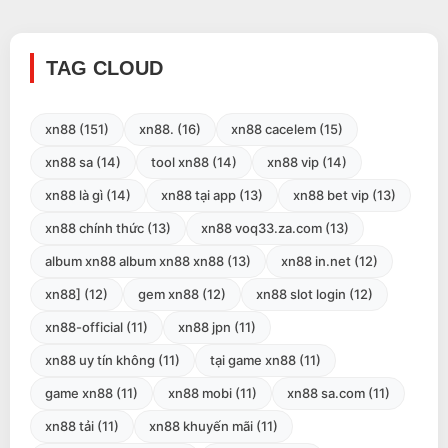
TAG CLOUD
xn88 (151)
xn88. (16)
xn88 cacelem (15)
xn88 sa (14)
tool xn88 (14)
xn88 vip (14)
xn88 là gì (14)
xn88 tại app (13)
xn88 bet vip (13)
xn88 chính thức (13)
xn88 voq33.za.com (13)
album xn88 album xn88 xn88 (13)
xn88 in.net (12)
xn88] (12)
gem xn88 (12)
xn88 slot login (12)
xn88-official (11)
xn88 jpn (11)
xn88 uy tín không (11)
tại game xn88 (11)
game xn88 (11)
xn88 mobi (11)
xn88 sa.com (11)
xn88 tải (11)
xn88 khuyến mãi (11)