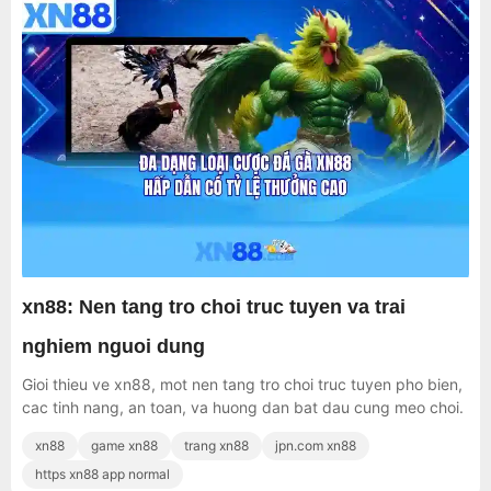
xn88: Nen tang tro choi truc tuyen va trai
nghiem nguoi dung
Gioi thieu ve xn88, mot nen tang tro choi truc tuyen pho bien,
cac tinh nang, an toan, va huong dan bat dau cung meo choi.
xn88
game xn88
trang xn88
jpn.com xn88
https xn88 app normal