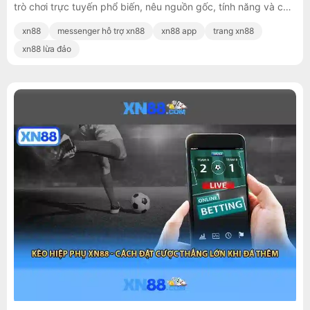
trò chơi trực tuyến phổ biến, nêu nguồn gốc, tính năng và các
yếu tố an toàn.
xn88
messenger hỗ trợ xn88
xn88 app
trang xn88
xn88 lừa đảo