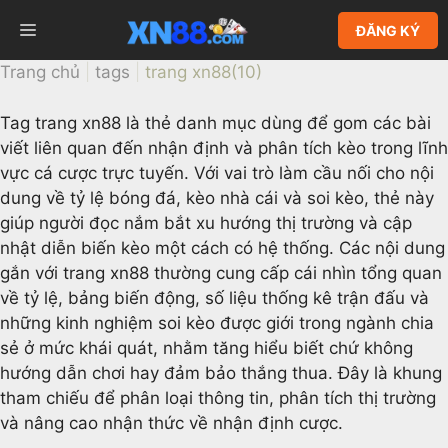
Chuyển
MENU
ĐĂNG KÝ
đến
nội
Trang chủ
|
tags
|
trang xn88(10)
dung
Tag trang xn88 là thẻ danh mục dùng để gom các bài
viết liên quan đến nhận định và phân tích kèo trong lĩnh
vực cá cược trực tuyến. Với vai trò làm cầu nối cho nội
dung về tỷ lệ bóng đá, kèo nhà cái và soi kèo, thẻ này
giúp người đọc nắm bắt xu hướng thị trường và cập
nhật diễn biến kèo một cách có hệ thống. Các nội dung
gắn với trang xn88 thường cung cấp cái nhìn tổng quan
về tỷ lệ, bảng biến động, số liệu thống kê trận đấu và
những kinh nghiệm soi kèo được giới trong ngành chia
sẻ ở mức khái quát, nhằm tăng hiểu biết chứ không
hướng dẫn chơi hay đảm bảo thắng thua. Đây là khung
tham chiếu để phân loại thông tin, phân tích thị trường
và nâng cao nhận thức về nhận định cược.