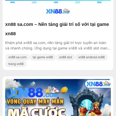
xn88 sa.com – Nền tảng giải trí số với tại game
xn88
Khám phá xn88 sa.com, nền tảng giải trí trực tuyến an toàn
và nhanh chóng. Ứng dụng tại game xn88 và xn88 slot mang
lại trải nghiệm mượt mà trên mọi thiết bị, đồng thời trang xn88
xn88 sa.com
tại game xn88
xn88 slot
xn88 android xn88
cập nhật liên[...]
trang xn88