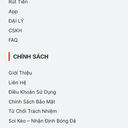
Rút Tiền
App
ĐẠI LÝ
CSKH
FAQ
CHÍNH SÁCH
Giới Thiệu
Liên Hệ
Điều Khoản Sử Dụng
Chính Sách Bảo Mật
Từ Chối Trách Nhiệm
Soi Kèo – Nhận Định Bóng Đá