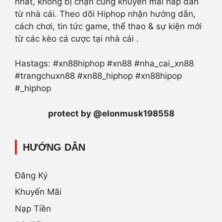
nhất, không bị chặn cùng khuyến mãi hấp dẫn
từ nhà cái. Theo dõi Hiphop nhận hướng dẫn,
cách chơi, tin tức game, thể thao & sự kiện mới
từ các kèo cá cược tại nhà cái .
Hastags: #xn88hiphop #xn88 #nha_cai_xn88
#trangchuxn88 #xn88_hiphop #xn88hipop
#_hiphop
protect by @elonmusk198558
HƯỚNG DẪN
Đăng Ký
Khuyến Mãi
Nạp Tiền