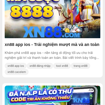
xn88 app ios - Trải nghiệm mượt mà và an toàn
Khám phá xn88 app ios - nền tảng di động tối ưu cho trải
nghiệm giải trí và thanh toán an toàn. Bài viết trình bày tổng
quan về giá trị cốt lõi, nguồn gốc thương hiệu và các sản
xn88 app ios
xn88 đăng nhập
tool xn88
trang xn88
phẩm chính của hệ[...]
xn88 cacelem