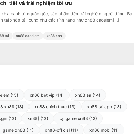
i tiết và trải nghiệm tối ưu
ác khía cạnh từ nguồn gốc, sản phẩm đến trải nghiệm người dùng. Bạ
h tải xn88 tải, cũng như các tính năng như xn88 cacelem[...]
88 tải
xn88 cacelem
xn88 con
elem (15)
xn88 bet vip (14)
xn88 sa (14)
8 xn88 (13)
xn88 chính thức (13)
xn88 tại app (13)
ogin (12)
xn88] (12)
tại game xn88 (12)
game xn88 (11)
xn88-official (11)
xn88 mobi (11)