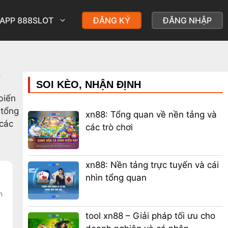
APP 888SLOT
ĐĂNG KÝ
ĐĂNG NHẬP
,
SOI KÈO, NHẬN ĐỊNH
i
biến
 tổng
xn88: Tổng quan về nền tảng và
 các
các trò chơi
xn88: Nền tảng trực tuyến và cái
nhìn tổng quan
n
tool xn88 – Giải pháp tối ưu cho