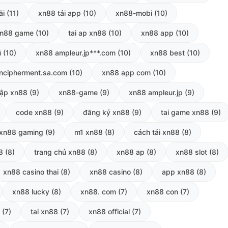
i (11)
xn88 tải app (10)
xn88-mobi (10)
n88 game (10)
tai ap xn88 (10)
xn88 app (10)
 (10)
xn88 ampleur.jp***.com (10)
xn88 best (10)
ncipherment.sa.com (10)
xn88 app com (10)
ập xn88 (9)
xn88-game (9)
xn88 ampleur.jp (9)
code xn88 (9)
đăng ký xn88 (9)
tai game xn88 (9)
xn88 gaming (9)
m1 xn88 (8)
cách tải xn88 (8)
8 (8)
trang chủ xn88 (8)
xn88 ap (8)
xn88 slot (8)
xn88 casino thai (8)
xn88 casino (8)
app xn88 (8)
xn88 lucky (8)
xn88. com (7)
xn88 con (7)
 (7)
tai xn88 (7)
xn88 official (7)