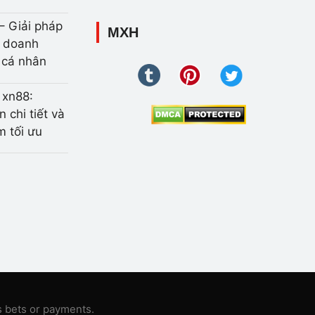
– Giải pháp
MXH
o doanh
 cá nhân
 xn88:
 chi tiết và
m tối ưu
s bets or payments.