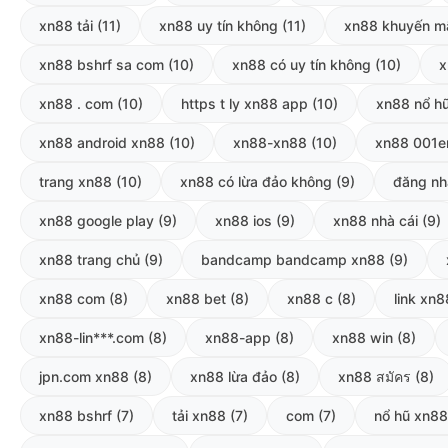
xn88 tải (11)
xn88 uy tín không (11)
xn88 khuyến mã
xn88 bshrf sa com (10)
xn88 có uy tín không (10)
x
xn88 . com (10)
https t ly xn88 app (10)
xn88 nổ hũ
xn88 android xn88 (10)
xn88-xn88 (10)
xn88 001e
trang xn88 (10)
xn88 có lừa đảo không (9)
đăng nh
xn88 google play (9)
xn88 ios (9)
xn88 nhà cái (9)
xn88 trang chủ (9)
bandcamp bandcamp xn88 (9)
xn88 com (8)
xn88 bet (8)
xn88 c (8)
link xn8
xn88-lin***.com (8)
xn88-app (8)
xn88 win (8)
jpn.com xn88 (8)
xn88 lừa đảo (8)
xn88 สมัคร (8)
xn88 bshrf (7)
tải xn88 (7)
com (7)
nổ hũ xn88