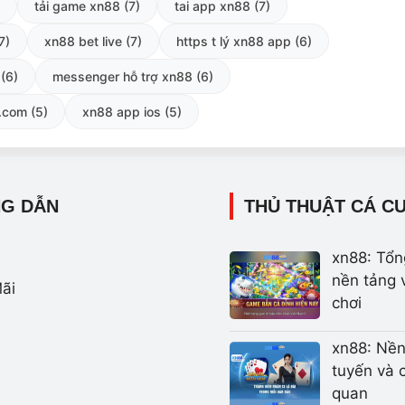
tải game xn88 (7)
tai app xn88 (7)
7)
xn88 bet live (7)
https t lý xn88 app (6)
(6)
messenger hỗ trợ xn88 (6)
.com (5)
xn88 app ios (5)
G DẪN
THỦ THUẬT CÁ C
xn88: Tổn
nền tảng 
ãi
chơi
xn88: Nền
tuyến và c
quan