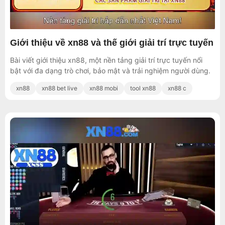
Giới thiệu về xn88 và thế giới giải trí trực tuyến
Bài viết giới thiệu xn88, một nền tảng giải trí trực tuyến nổi
bật với đa dạng trò chơi, bảo mật và trải nghiệm người dùng.
xn88
xn88 bet live
xn88 mobi
tool xn88
xn88 c