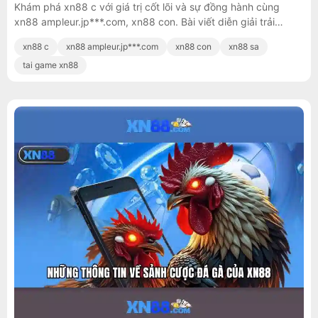
Khám phá xn88 c với giá trị cốt lõi và sự đồng hành cùng
xn88 ampleur.jp***.com, xn88 con. Bài viết diễn giải trải
nghiệm xn88 c và đánh giá xn88 c từ người dùng thực tế,
xn88 c
xn88 ampleur.jp***.com
xn88 con
xn88 sa
đồng thời làm rõ sự kết[...]
tai game xn88