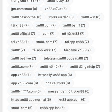
trang chủ xn88 (8)
xn88 lucky (8)
jpn.com xn88 (8)
xn88 สมัคร (8)
xn88 casino thai (8)
xn88 lừa đảo (8)
xn88 win (8)
tải xn88 (7)
xn88 con (7)
xn88 bshrf (7)
xn88 official (7)
com (7)
nổ hũ xn88 (7)
tai xn88 (7)
xn88. com (7)
tai app xn88 (7)
xn88' (7)
tải app xn88 (7)
tải game xn88 (7)
xn88 bet live (7)
telegram xn88 code nx88 (7)
xn88..com (7)
xn88 nổ hủ (7)
xn88 đăng nhập (7)
app xn88 (7)
https t lý xn88 app (6)
app xn88 com (6)
nhà cái xn88 (6)
xn88-m***.com (6)
messenger hỗ trợ xn88 (6)
https xn88 app normal (6)
xn88 app.com (6)
xn88 .com (5)
xn88 app ios (5)