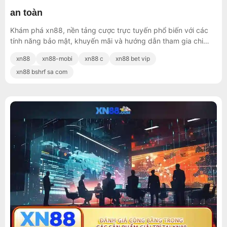
an toàn
Khám phá xn88, nền tảng cược trực tuyến phổ biến với các
tính năng bảo mật, khuyến mãi và hướng dẫn tham gia chi
tiết.
xn88
xn88-mobi
xn88 c
xn88 bet vip
xn88 bshrf sa com