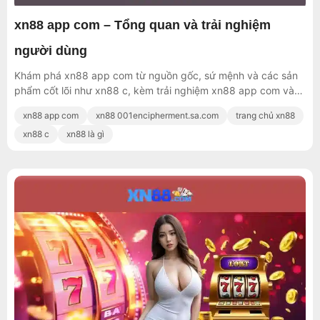
xn88 app com – Tổng quan và trải nghiệm
người dùng
Khám phá xn88 app com từ nguồn gốc, sứ mệnh và các sản
phẩm cốt lõi như xn88 c, kèm trải nghiệm xn88 app com và
tương lai phát triển. Bao gồm trang chủ xn88, xn88 là gì và
xn88 app com
xn88 001encipherment.sa.com
trang chủ xn88
xn88 001encipherment.sa.com.
xn88 c
xn88 là gì