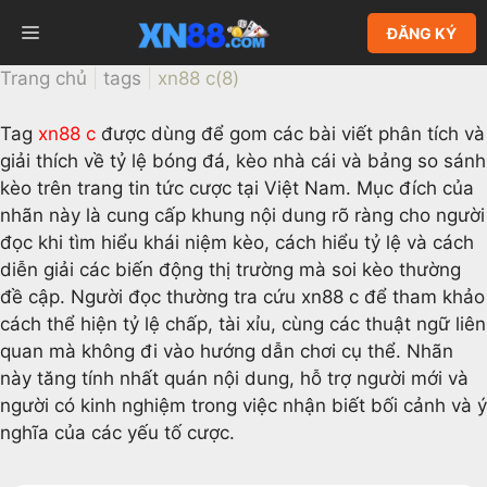
Chuyển
MENU
ĐĂNG KÝ
đến
nội
Trang chủ
|
tags
|
xn88 c(8)
dung
Tag
xn88 c
được dùng để gom các bài viết phân tích và
giải thích về tỷ lệ bóng đá, kèo nhà cái và bảng so sánh
kèo trên trang tin tức cược tại Việt Nam. Mục đích của
nhãn này là cung cấp khung nội dung rõ ràng cho người
đọc khi tìm hiểu khái niệm kèo, cách hiểu tỷ lệ và cách
diễn giải các biến động thị trường mà soi kèo thường
đề cập. Người đọc thường tra cứu xn88 c để tham khảo
cách thể hiện tỷ lệ chấp, tài xỉu, cùng các thuật ngữ liên
quan mà không đi vào hướng dẫn chơi cụ thể. Nhãn
này tăng tính nhất quán nội dung, hỗ trợ người mới và
người có kinh nghiệm trong việc nhận biết bối cảnh và ý
nghĩa của các yếu tố cược.