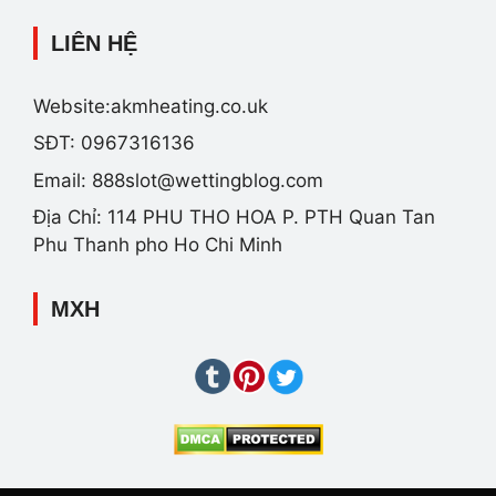
LIÊN HỆ
Website:akmheating.co.uk
SĐT: 0967316136
Email:
888slot@wettingblog.com
Địa Chỉ: 114 PHU THO HOA P. PTH Quan Tan
Phu Thanh pho Ho Chi Minh
MXH