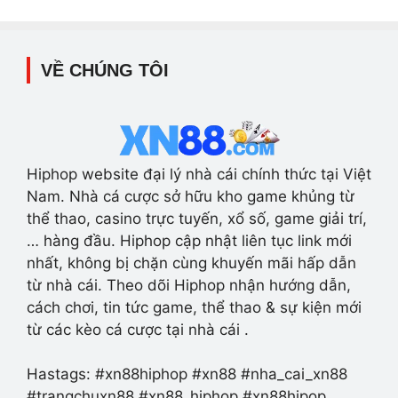
VỀ CHÚNG TÔI
Hiphop website đại lý nhà cái chính thức tại Việt
Nam. Nhà cá cược sở hữu kho game khủng từ
thể thao, casino trực tuyến, xổ số, game giải trí,
… hàng đầu. Hiphop cập nhật liên tục link mới
nhất, không bị chặn cùng khuyến mãi hấp dẫn
từ nhà cái. Theo dõi Hiphop nhận hướng dẫn,
cách chơi, tin tức game, thể thao & sự kiện mới
từ các kèo cá cược tại nhà cái .
Hastags: #xn88hiphop #xn88 #nha_cai_xn88
#trangchuxn88 #xn88_hiphop #xn88hipop