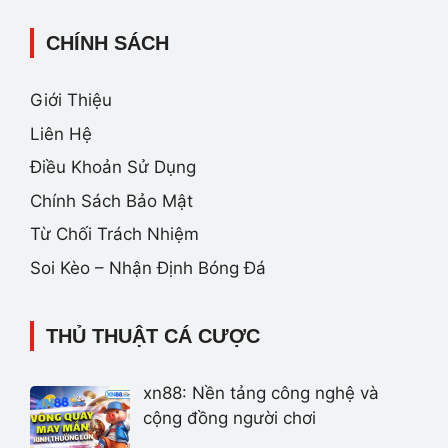
CHÍNH SÁCH
Giới Thiệu
Liên Hệ
Điều Khoản Sử Dụng
Chính Sách Bảo Mật
Từ Chối Trách Nhiệm
Soi Kèo – Nhận Định Bóng Đá
THỦ THUẬT CÁ CƯỢC
xn88: Nền tảng công nghệ và
cộng đồng người chơi