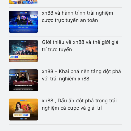
xn88 và hành trình trải nghiệm
cược trực tuyến an toàn
Giới thiệu về xn88 và thế giới giải
trí trực tuyến
xn88 – Khai phá nền tảng đột phá
với trải nghiệm xn88
xn88., Dấu ấn đột phá trong trải
nghiệm cá cược và giải trí