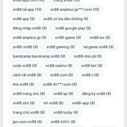
xn88 app com (10)
trang xn88 (10)
xn88 tải app (10)
xn88 ampleur.jp***.com (10)
xn88 app (9)
xn88 có lừa đảo không (9)
đăng nhập xn88 (9)
xn88 google play (9)
xn88 ampleur.jp (9)
xn88-game (9)
xn88 ios (9)
xn88-xn88 (9)
xn88 gaming (9)
tai game xn88 (9)
bandcamp bandcamp xn88 (9)
xn88 nhà cái (9)
code xn88 (9)
xn88 casino (8)
xn88 bet (8)
cách tải xn88 (8)
xn88 com (8)
xn88 c (8)
link xn88 (8)
xn88-lin***.com (8)
xn88 trang chủ (8)
xn88 ap (8)
đăng ký xn88 (8)
xn88 slot (8)
m1 xn88 (8)
xn88-app (8)
trang chủ xn88 (8)
xn88 lucky (8)
jpn.com xn88 (8)
xn88 สมัคร (8)