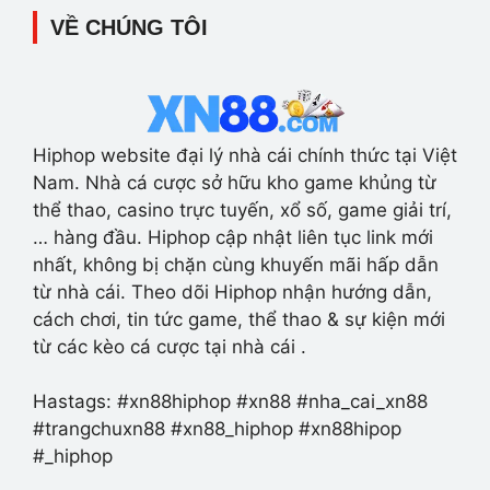
VỀ CHÚNG TÔI
Hiphop website đại lý nhà cái chính thức tại Việt
Nam. Nhà cá cược sở hữu kho game khủng từ
thể thao, casino trực tuyến, xổ số, game giải trí,
… hàng đầu. Hiphop cập nhật liên tục link mới
nhất, không bị chặn cùng khuyến mãi hấp dẫn
từ nhà cái. Theo dõi Hiphop nhận hướng dẫn,
cách chơi, tin tức game, thể thao & sự kiện mới
từ các kèo cá cược tại nhà cái .
Hastags: #xn88hiphop #xn88 #nha_cai_xn88
#trangchuxn88 #xn88_hiphop #xn88hipop
#_hiphop