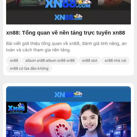
xn88: Tổng quan về nền tảng trực tuyến xn88
Bài viết giới thiệu tổng quan về xn88, đánh giá tính năng, an
toàn và cách tham gia nền tảng.
xn88
album xn88 album xn88 xn88
xn88 slot
xn88 nhà cái
xn88 có lừa đảo không