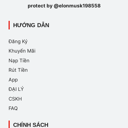
protect by @elonmusk198558
HƯỚNG DẪN
Đăng Ký
Khuyến Mãi
Nạp Tiền
Rút Tiền
App
ĐẠI LÝ
CSKH
FAQ
CHÍNH SÁCH