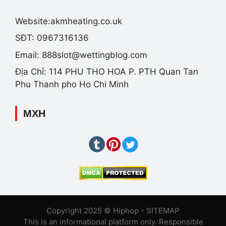
Website:akmheating.co.uk
SĐT: 0967316136
Email:
888slot@wettingblog.com
Địa Chỉ: 114 PHU THO HOA P. PTH Quan Tan
Phu Thanh pho Ho Chi Minh
MXH
Copyright 2025 © Hiphop -
SITEMAP
This is an informational platform only. Responsible