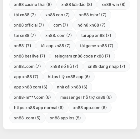
xn88 casino thai (8)
xn88 lừa đảo (8)
xn88 win (8)
tải xn88 (7)
xn88 con (7)
xn88 bshrf (7)
xn88 official (7)
com (7)
nổ hũ xn88 (7)
tai xn88 (7)
xn88. com (7)
tai app xn88 (7)
xn88' (7)
tải app xn88 (7)
tải game xn88 (7)
xn88 bet live (7)
telegram xn88 code nx88 (7)
xn88..com (7)
xn88 nổ hủ (7)
xn88 đăng nhập (7)
app xn88 (7)
https t lý xn88 app (6)
app xn88 com (6)
nhà cái xn88 (6)
xn88-m***.com (6)
messenger hỗ trợ xn88 (6)
https xn88 app normal (6)
xn88 app.com (6)
xn88 .com (5)
xn88 app ios (5)