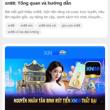
xn88: Tổng quan và hướng dẫn
Bài viết giới thiệu xn88, một nền tảng cá cược trực tuyến, nêu
lên nguồn gốc, sự đáng tin cậy, danh sách trò chơi, khuyến
mãi và hỗ trợ người chơi.
xn88
xn88 win
xn88 nhà cái
jpn.com xn88
xn88 có lừa đảo không