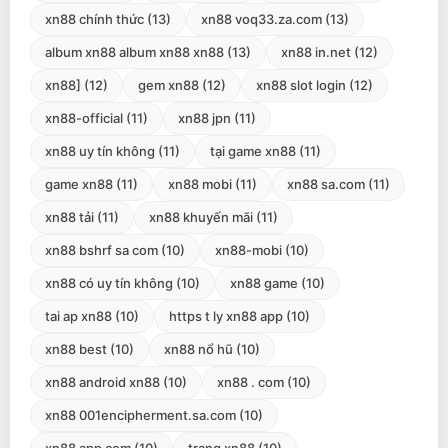
xn88 chính thức (13)
xn88 voq33.za.com (13)
album xn88 album xn88 xn88 (13)
xn88 in.net (12)
xn88] (12)
gem xn88 (12)
xn88 slot login (12)
xn88-official (11)
xn88 jpn (11)
xn88 uy tín không (11)
tại game xn88 (11)
game xn88 (11)
xn88 mobi (11)
xn88 sa.com (11)
xn88 tải (11)
xn88 khuyến mãi (11)
xn88 bshrf sa com (10)
xn88-mobi (10)
xn88 có uy tín không (10)
xn88 game (10)
tai ap xn88 (10)
https t ly xn88 app (10)
xn88 best (10)
xn88 nổ hũ (10)
xn88 android xn88 (10)
xn88 . com (10)
xn88 001encipherment.sa.com (10)