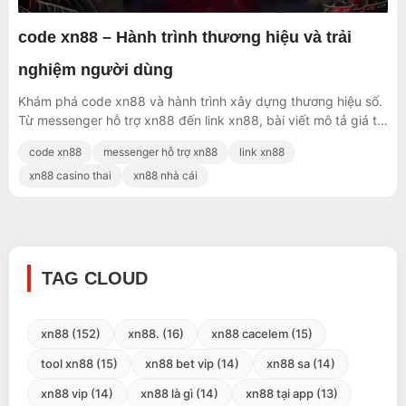
code xn88 – Hành trình thương hiệu và trải
nghiệm người dùng
Khám phá code xn88 và hành trình xây dựng thương hiệu số.
Từ messenger hỗ trợ xn88 đến link xn88, bài viết mô tả giá trị
cốt lõi, sản phẩm và ưu thế cạnh tranh, đồng thời nhấn mạnh
code xn88
messenger hỗ trợ xn88
link xn88
trải nghiệm và[...]
xn88 casino thai
xn88 nhà cái
TAG CLOUD
xn88 (152)
xn88. (16)
xn88 cacelem (15)
tool xn88 (15)
xn88 bet vip (14)
xn88 sa (14)
xn88 vip (14)
xn88 là gì (14)
xn88 tại app (13)