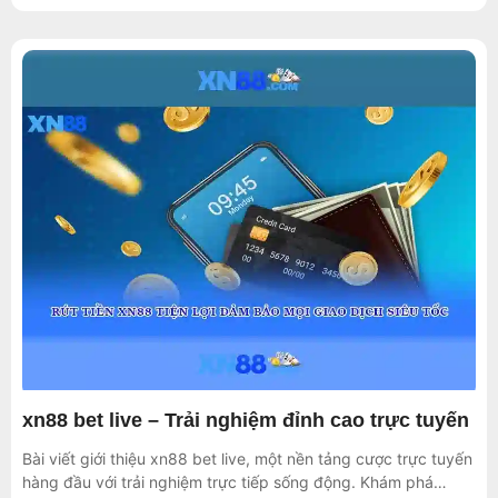
xn88 bet live – Trải nghiệm đỉnh cao trực tuyến
Bài viết giới thiệu xn88 bet live, một nền tảng cược trực tuyến
hàng đầu với trải nghiệm trực tiếp sống động. Khám phá