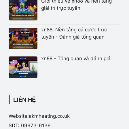
Giới thiệu về xn88 và nền tảng
giải trí trực tuyến
xn88: Nền tảng cá cược trực
tuyến - Đánh giá tổng quan
xn88 - Tổng quan và đánh giá
LIÊN HỆ
Website:akmheating.co.uk
SĐT: 0967316136