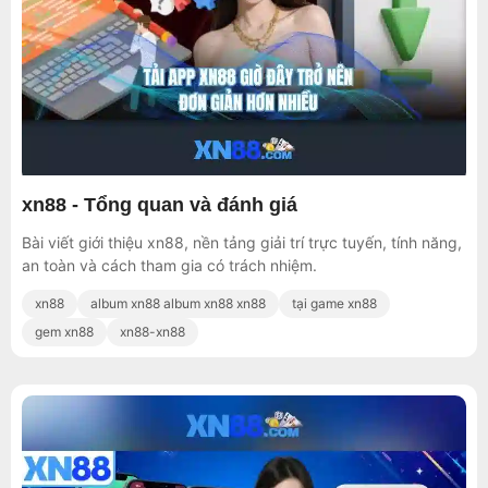
xn88 - Tổng quan và đánh giá
Bài viết giới thiệu xn88, nền tảng giải trí trực tuyến, tính năng,
an toàn và cách tham gia có trách nhiệm.
xn88
album xn88 album xn88 xn88
tại game xn88
gem xn88
xn88-xn88