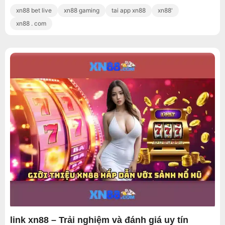
nguồn gốc, sản phẩm, và lợi thế qua các khía cạnh như xn88
xn88 bet live
xn88 gaming
tai app xn88
xn88'
gaming, tai app[...]
xn88 . com
link xn88 – Trải nghiệm và đánh giá uy tín