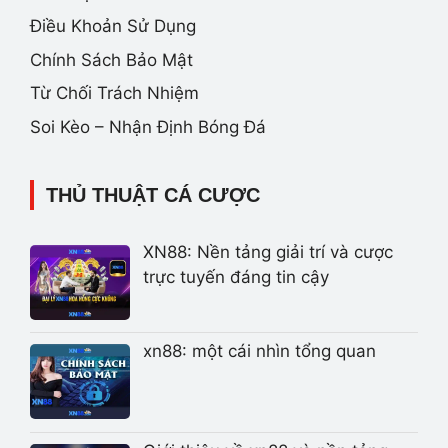
Điều Khoản Sử Dụng
Chính Sách Bảo Mật
Từ Chối Trách Nhiệm
Soi Kèo – Nhận Định Bóng Đá
THỦ THUẬT CÁ CƯỢC
XN88: Nền tảng giải trí và cược
trực tuyến đáng tin cậy
xn88: một cái nhìn tổng quan