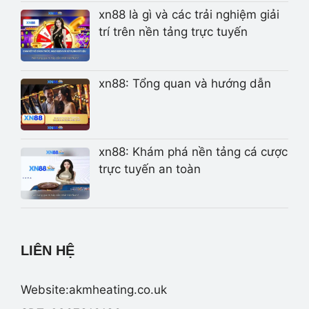
xn88 là gì và các trải nghiệm giải
trí trên nền tảng trực tuyến
xn88: Tổng quan và hướng dẫn
xn88: Khám phá nền tảng cá cược
trực tuyến an toàn
LIÊN HỆ
Website:akmheating.co.uk