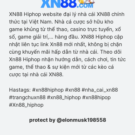
XN88 Hiphop website đại lý nhà cái XN88 chính
thức tại Việt Nam. Nhà cá cược sở hữu kho
game khủng từ thể thao, casino trực tuyến, xổ
số, game giải trí,… hàng đầu. XN88 Hiphop cập
nhật liên tục link Xn88 mới nhất, không bị chặn
cùng khuyến mãi hấp dẫn từ nhà cái. Theo dõi
Xn88 Hiphop nhận hướng dẫn, cách chơi, tin tức
game, thể thao & sự kiện mới từ các kèo cá
cược tại nhà cái XN88.
Hastags: #xn88hiphop #xn88 #nha_cai_xn88
#trangchuxn88 #xn88_hiphop #xn88hipop
#Xn88_hiphop
protect by @elonmusk198558