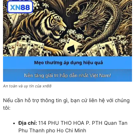
An toàn và uy tín của xn88
Nếu cần hỗ trợ thông tin gì, bạn cứ liên hệ với chúng
tôi:
Địa chỉ:
114 PHU THO HOA P. PTH Quan Tan
Phu Thanh pho Ho Chi Minh