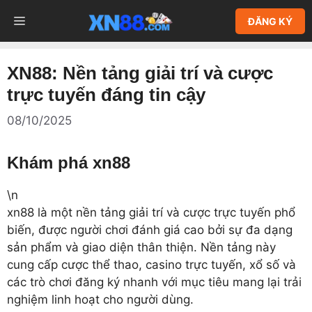
Chuyển
MENU
ĐĂNG KÝ
đến
nội
dung
XN88: Nền tảng giải trí và cược
trực tuyến đáng tin cậy
08/10/2025
Khám phá xn88
\n
xn88 là một nền tảng giải trí và cược trực tuyến phổ
biến, được người chơi đánh giá cao bởi sự đa dạng
sản phẩm và giao diện thân thiện. Nền tảng này
cung cấp cược thể thao, casino trực tuyến, xổ số và
các trò chơi đăng ký nhanh với mục tiêu mang lại trải
nghiệm linh hoạt cho người dùng.