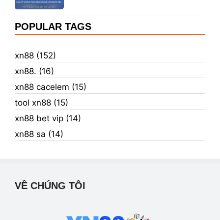
POPULAR TAGS
xn88 (152)
xn88. (16)
xn88 cacelem (15)
tool xn88 (15)
xn88 bet vip (14)
xn88 sa (14)
VỀ CHÚNG TÔI