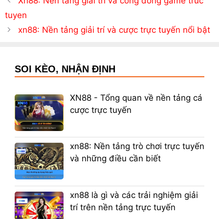
Xn88: Nen tang giai tri va cong dong game truc
tuyen
xn88: Nền tảng giải trí và cược trực tuyến nổi bật
SOI KÈO, NHẬN ĐỊNH
XN88 - Tổng quan về nền tảng cá
cược trực tuyến
xn88: Nền tảng trò chơi trực tuyến
và những điều cần biết
xn88 là gì và các trải nghiệm giải
trí trên nền tảng trực tuyến